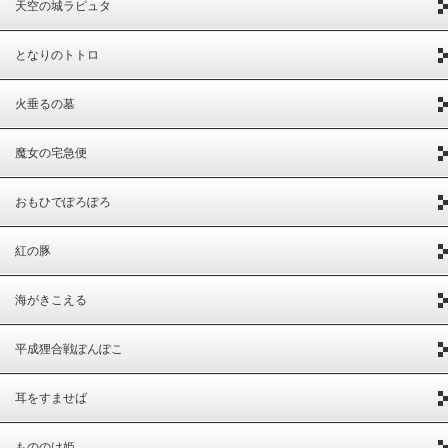
天空の城ラピュタ
となりのトトロ
火垂るの墓
魔女の宅急便
おもひでぽろぽろ
紅の豚
海がきこえる
平成狸合戦ぽんぽこ
耳をすませば
もののけ姫