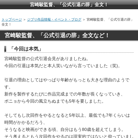
宮崎駿監督、「公式引退の辞」全文！
トップページ
＞
ジブリ作品情報・イベント・ブログ
＞ 宮崎駿監督、「公式引退の辞」
全文！
宮崎駿監督、「公式引退の辞」全文など！
「今回は本気」
宮崎駿監督の公式引退会見がありましたね。
今回の引退は本気だと本人笑いながら言っていました（笑)。
引退の理由としてはやっぱり年齢がもっとも大きな理由のようで
す。
新作を製作するたびに作品完成までの年数が長くなっていき、
ポニョから今回の風立ちぬまでも5年を要しました。
そしてもし次回作をやるとなると5年以上、最低でも7年くらいは
時間がかかるだろう、
そうなると映画ができる頃、自分はもう80歳を超えてしまう。
そう考えるともう次回作をやるのは現実的ではないと仰っていまし