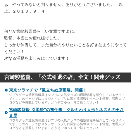
ぁ、やってみないと判りません。ありがとうございました。 以
上。２０１３，９，４
何だか宮崎駿監督らしい文章ですよね。
監督、本当にお疲れ様でした。
しっかり休養して、また自分のやりたいことを好きなようにやって
ください！
次なる活動を楽しみにしています！
宮崎駿監督、「公式引退の辞」全文！関連グッズ
東京ソラマチで『風立ちぬ原画展』開催！
ジブリグッズ通販情報屋はジブリの人気グッズの通販情報を紹介しているサイト
です。このページではスタジオ・ジブリに関する情報やイベント情報、管理人ブ
ログなどを掲載しています。どうぞごゆっくりご覧ください！
宮崎駿監督“引退後”の初仕事 クルミわり人形とネズミの王さ
ま展
ジブリグッズ通販情報屋はジブリの人気グッズの通販情報を紹介しているサイト
です。このページではスタジオ・ジブリに関する情報やイベント情報、管理人ブ
ログなどを掲載しています。どうぞごゆっくりご覧ください！