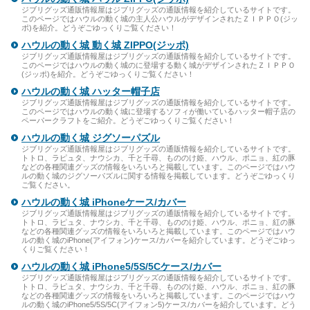
ジブリグッズ通販情報屋はジブリグッズの通販情報を紹介しているサイトです。
このページではハウルの動く城の主人公ハウルがデザインされたＺＩＰＰＯ(ジッ
ポ)を紹介。どうぞごゆっくりご覧ください！
ハウルの動く城 動く城 ZIPPO(ジッポ)
ジブリグッズ通販情報屋はジブリグッズの通販情報を紹介しているサイトです。
このページではハウルの動く城のに登場する動く城がデザインされたＺＩＰＰＯ
(ジッポ)を紹介。どうぞごゆっくりご覧ください！
ハウルの動く城 ハッター帽子店
ジブリグッズ通販情報屋はジブリグッズの通販情報を紹介しているサイトです。
このページではハウルの動く城に登場するソフィが働いているハッター帽子店の
ペーパークラフトをご紹介。どうぞごゆっくりご覧ください！
ハウルの動く城 ジグソーパズル
ジブリグッズ通販情報屋はジブリグッズの通販情報を紹介しているサイトです。
トトロ、ラピュタ、ナウシカ、千と千尋、もののけ姫、ハウル、ポニョ、紅の豚
などの各種関連グッズの情報をいろいろと掲載しています。このページではハウ
ルの動く城のジグソーパズルに関する情報を掲載しています。どうぞごゆっくり
ご覧ください。
ハウルの動く城 iPhoneケース/カバー
ジブリグッズ通販情報屋はジブリグッズの通販情報を紹介しているサイトです。
トトロ、ラピュタ、ナウシカ、千と千尋、もののけ姫、ハウル、ポニョ、紅の豚
などの各種関連グッズの情報をいろいろと掲載しています。このページではハウ
ルの動く城のiPhone(アイフォン)ケース/カバーを紹介しています。どうぞごゆっ
くりご覧ください！
ハウルの動く城 iPhone5/5S/5Cケース/カバー
ジブリグッズ通販情報屋はジブリグッズの通販情報を紹介しているサイトです。
トトロ、ラピュタ、ナウシカ、千と千尋、もののけ姫、ハウル、ポニョ、紅の豚
などの各種関連グッズの情報をいろいろと掲載しています。このページではハウ
ルの動く城のiPhone5/5S/5C(アイフォン5)ケース/カバーを紹介しています。どう