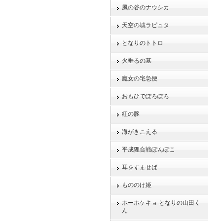
風の谷のナウシカ
天空の城ラピュタ
となりのトトロ
火垂るの墓
魔女の宅急便
おもひでぽろぽろ
紅の豚
海がきこえる
平成狸合戦ぽんぽこ
耳をすませば
もののけ姫
ホーホケキョ となりの山田く
ん