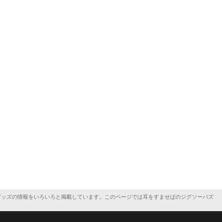
グッズの情報をいろいろと掲載しています。このページでは耳をすませばのジグソーパズ