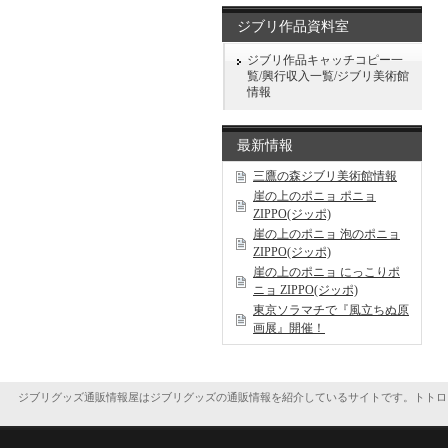
ジブリ作品資料室
ジブリ作品キャッチコピー一
覧/興行収入一覧/ジブリ美術館
情報
最新情報
三鷹の森ジブリ美術館情報
崖の上のポニョ ポニョ
ZIPPO(ジッポ)
崖の上のポニョ 泡のポニョ
ZIPPO(ジッポ)
崖の上のポニョ にっこりポ
ニョ ZIPPO(ジッポ)
東京ソラマチで『風立ちぬ原
画展』開催！
ジブリグッズ通販情報屋はジブリグッズの通販情報を紹介しているサイトです。トトロ