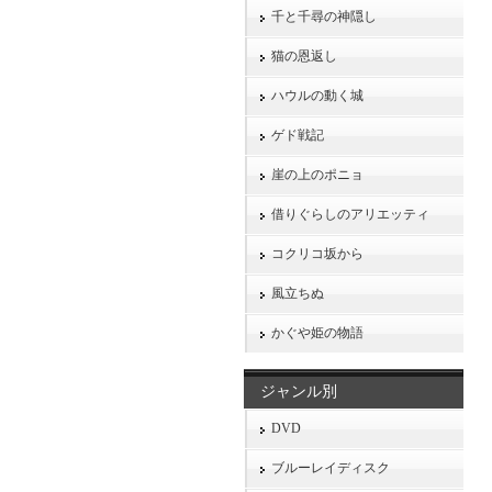
千と千尋の神隠し
猫の恩返し
ハウルの動く城
ゲド戦記
崖の上のポニョ
借りぐらしのアリエッティ
コクリコ坂から
風立ちぬ
かぐや姫の物語
ジャンル別
DVD
ブルーレイディスク