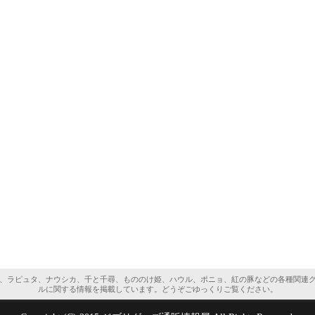
、ラピュタ、ナウシカ、千と千尋、もののけ姫、ハウル、ポニョ、紅の豚などの各種関連
ルに関する情報を掲載しています。どうぞごゆっくりご覧ください。