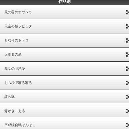
作品別
風の谷のナウシカ
天空の城ラピュタ
となりのトトロ
火垂るの墓
魔女の宅急便
おもひでぽろぽろ
紅の豚
海がきこえる
平成狸合戦ぽんぽこ