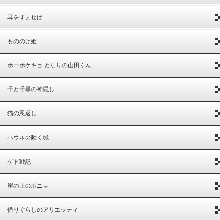
耳をすませば
もののけ姫
ホーホケキョ となりの山田くん
千と千尋の神隠し
猫の恩返し
ハウルの動く城
ゲド戦記
崖の上のポニョ
借りぐらしのアリエッティ