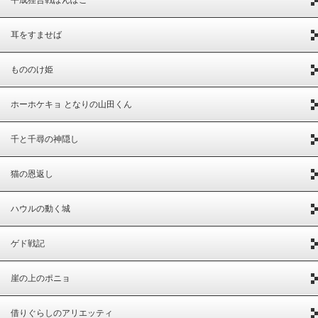
平成狸合戦ぽんぽこ
耳をすませば
もののけ姫
ホーホケキョ となりの山田くん
千と千尋の神隠し
猫の恩返し
ハウルの動く城
ゲド戦記
崖の上のポニョ
借りぐらしのアリエッティ